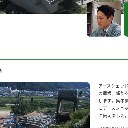
事
アースシェッ
の屋根。傾斜
します。集中
にアースシェ
に備えました