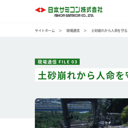
サイトホーム
＞
現場通信
＞
土砂崩れから人命を守る
現場通信 FILE 03
土砂崩れから人命を