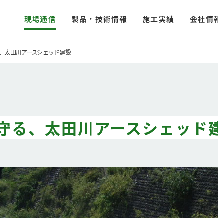
現場通信
製品・技術情報
施工実績
会社情
、太田川アースシェッド建設
守る、太田川アースシェッド