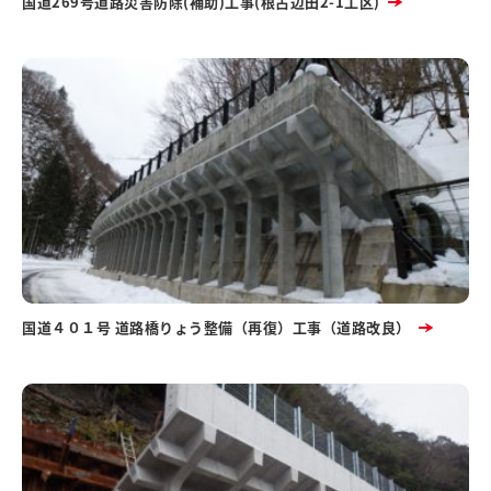
国道269号道路災害防除(補助)工事(根占辺田2-1工区)
国道４０１号 道路橋りょう整備（再復）工事（道路改良）