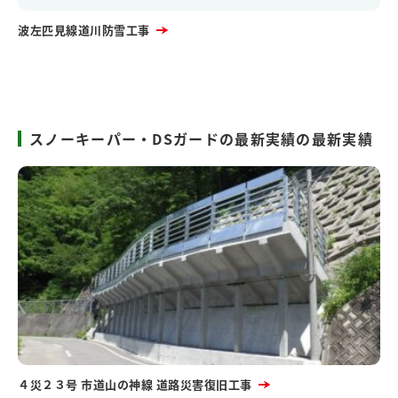
波左匹見線道川防雪工事
スノーキーパー・DSガードの最新実績の最新実績
４災２３号 市道山の神線 道路災害復旧工事