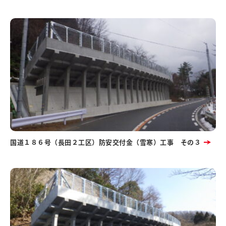
国道１８６号（長田２工区）防安交付金（雪寒）工事 その３