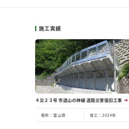
施工実績
４災２３号 市道山の神線 道路災害復旧工事
場所
：富山県
竣工
：2024年