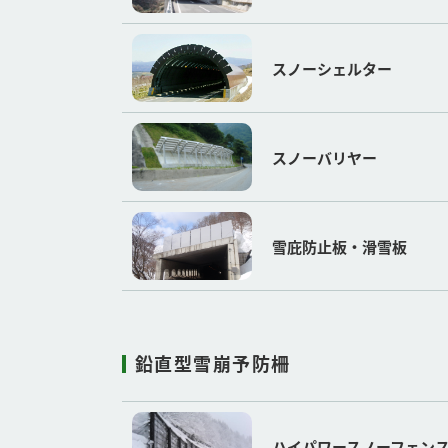
スノーシェルター
スノーバリヤー
雪庇防止板・滑雪板
鉛直型雪崩予防柵
ハイパワースノーフェン