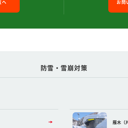
覧へ
お問
防雪・雪崩対策
雁木（