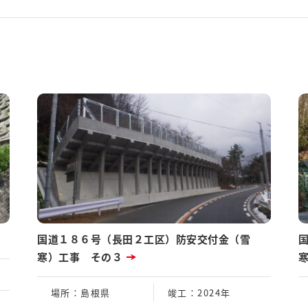
国道１８６号（長田２工区）防安交付金（雪
寒）工事 その３
場所
：島根県
竣工
：2024年