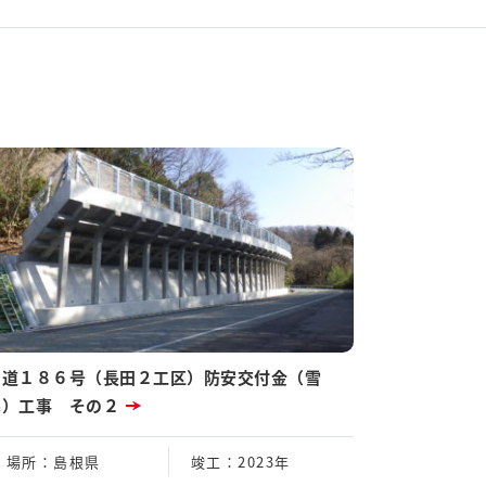
国道１８６号（長田２工区）防安交付金（雪
寒）工事 その２
場所
：島根県
竣工
：2023年