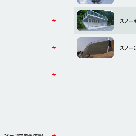
スノー
スノー
ス（鉛直型雪崩予防柵）