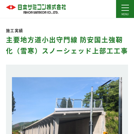
施工実績
主要地方道小出守門線 防安国土強靭
化（雪寒）スノーシェッド上部工工事