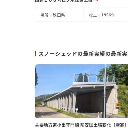
場所
：秋田県
竣工
：1996年
スノーシェッドの最新実績の最新実
主要地方道小出守門線 防安国土強靭化（雪寒