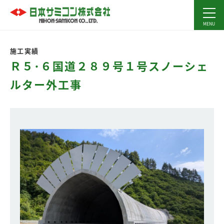
施工実績
Ｒ５･６国道２８９号１号スノーシェ
ルター外工事