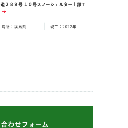
国道２８９号 １０号スノーシェルター上部工
事
場所
：福島県
竣工
：2022年
い合わせフォーム