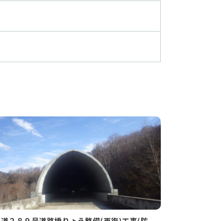
国道２８９号道路橋りょう整備(再復)工事(防