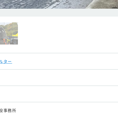
ルター
設事務所