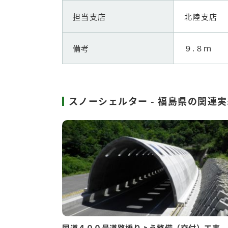
担当支店
北陸支店
備考
９.８ｍ
スノーシェルター - 福島県の関連
国道４００号道路橋りょう整備（交付）工事