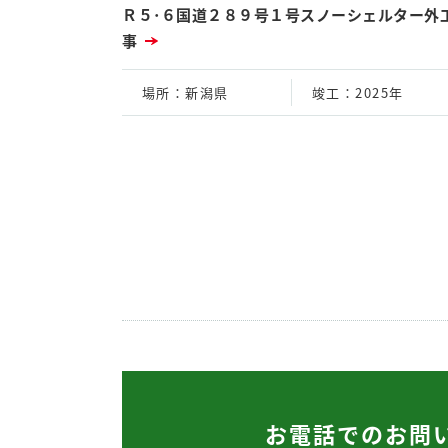
Ｒ５･６国道２８９号１号スノーシェルター外
事
場所
：新潟県
竣工
：2025年
お電話でのお問