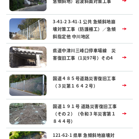
急傾斜地）岩波斜面対策工事
3-41-2 3-41-1 公共 急傾斜地崩
壊対策工事（防護柵工）／急傾
斜指定他 中川地区
県道中津川三峰口停車場線 災
害復旧工事（1災97号）その4
国道４８５号道路災害復旧工事
（３災第１６４２号）
国道１９１号 道路災害復旧工事
（その２）（令和３年災害第１
８４４号）
121-62-1 県単 急傾斜地崩壊対