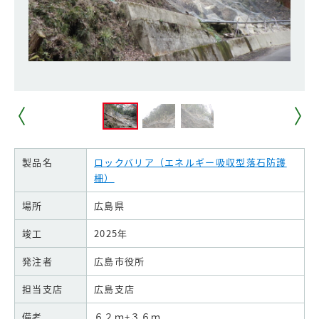
製品名
ロックバリア（エネルギー吸収型落石防護
柵）
場所
広島県
竣工
2025年
発注者
広島市役所
担当支店
広島支店
備考
６２ｍ+３６ｍ