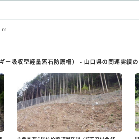
５ｍ
ギー吸収型軽量落石防護柵） - 山口県の関連実績
補
主要県道岩国佐伯線 道路防災（防安交付金 修