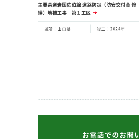
主要県道岩国佐伯線 道路防災（防安交付金 修
繕）地補工事 第１工区
場所
：山口県
竣工
：2024年
お電話でのお問