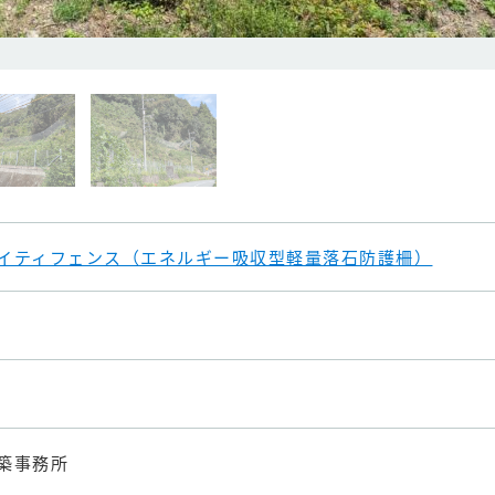
イティフェンス（エネルギー吸収型軽量落石防護柵）
築事務所