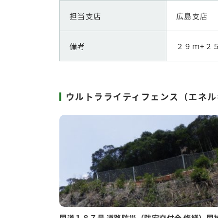
担当支店
広島支店
備考
２９ｍ+２
ウルトラライティフェンス（エネル
国道１８７号 道路防災（防安交付金 修繕）国