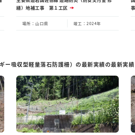
繕）地補工事 第１工区
場所
：山口県
竣工
：2024年
ギー吸収型軽量落石防護柵）の最新実績の最新実績