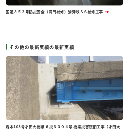
国道３５３号防災安全（洞門補修）清津峡ＳＳ補修工事
その他の最新実績の最新実績
森本103号才田大橋線 ６災３００４号 橋梁災害復旧工事（才田大