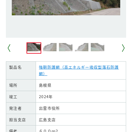
製品名
強靭防護網（高エネルギー吸収型落石防護
網）
場所
島根県
竣工
2024年
発注者
出雲市役所
担当支店
広島支店
備考
６００ｍ2