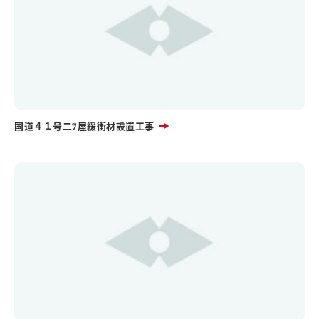
国道４１号二ﾂ屋緩衝材設置工事