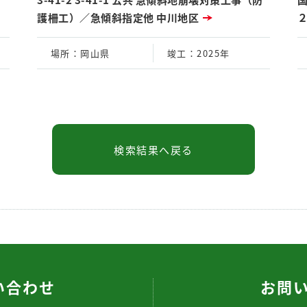
護柵工）／急傾斜指定他 中川地区
場所
：岡山県
竣工
：2025年
い合わせ
お問