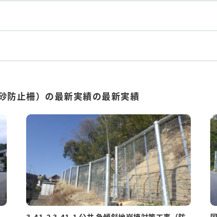
砂防止柵）の最新実績の最新実績
3-41-2 3-41-1 公共 急傾斜地崩壊対策工事（防